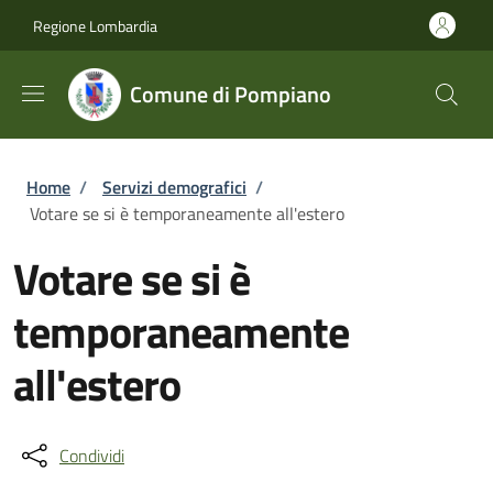
Salta al contenuto principale
Skip to footer content
Regione Lombardia
Comune di Pompiano
Briciole di pane
Home
/
Servizi demografici
/
Votare se si è temporaneamente all'estero
Votare se si è
temporaneamente
all'estero
Condividi