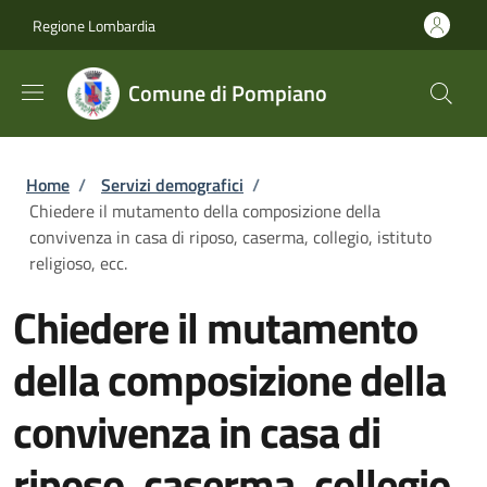
Salta al contenuto principale
Skip to footer content
Regione Lombardia
Comune di Pompiano
Briciole di pane
Home
/
Servizi demografici
/
Chiedere il mutamento della composizione della
convivenza in casa di riposo, caserma, collegio, istituto
religioso, ecc.
Chiedere il mutamento
della composizione della
convivenza in casa di
riposo, caserma, collegio,