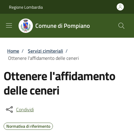
Salta al contenuto principale
Skip to footer content
Regione Lombardia
Comune di Pompiano
Briciole di pane
Home
/
Servizi cimiteriali
/
Ottenere l'affidamento delle ceneri
Ottenere l'affidamento
delle ceneri
Condividi
Normativa di riferimento