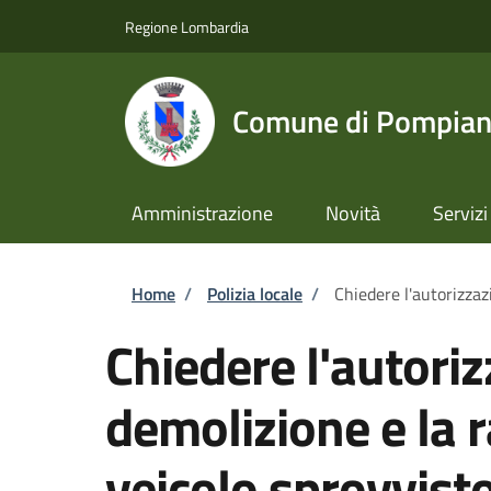
Salta al contenuto principale
Skip to footer content
Regione Lombardia
Comune di Pompia
Amministrazione
Novità
Servizi
Briciole di pane
Home
/
Polizia locale
/
Chiedere l'autorizzaz
Chiedere l'autoriz
demolizione e la r
veicolo sprovvisto