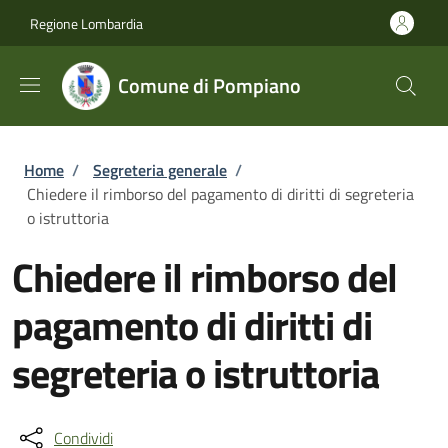
Salta al contenuto principale
Skip to footer content
Regione Lombardia
Comune di Pompiano
Briciole di pane
Home
/
Segreteria generale
/
Chiedere il rimborso del pagamento di diritti di segreteria
o istruttoria
Chiedere il rimborso del
pagamento di diritti di
segreteria o istruttoria
Condividi