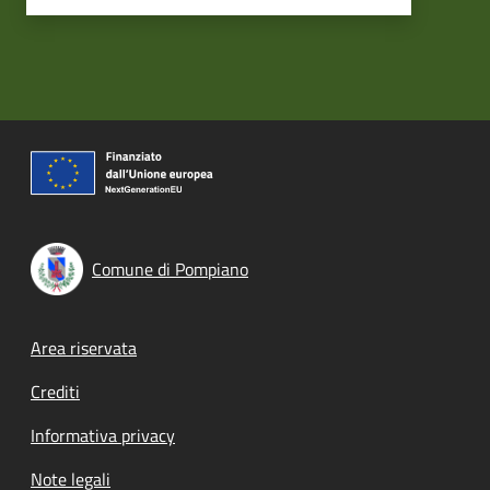
Comune di Pompiano
Footer menu
Area riservata
Crediti
Informativa privacy
Note legali