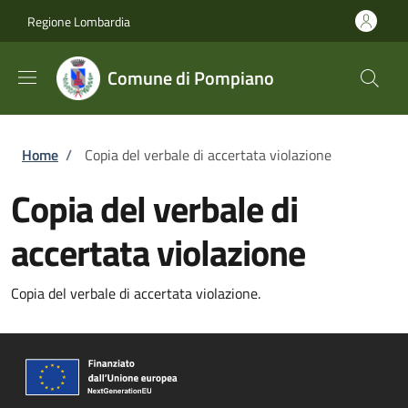
Salta al contenuto principale
Skip to footer content
Regione Lombardia
Comune di Pompiano
Briciole di pane
Home
/
Copia del verbale di accertata violazione
Copia del verbale di
accertata violazione
Copia del verbale di accertata violazione.