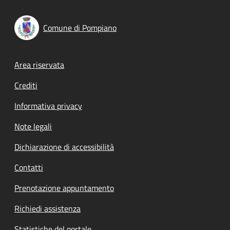
Comune di Pompiano
Footer menu
Area riservata
Crediti
Informativa privacy
Note legali
Dichiarazione di accessibilità
Contatti
Prenotazione appuntamento
Richiedi assistenza
Statistiche del portale