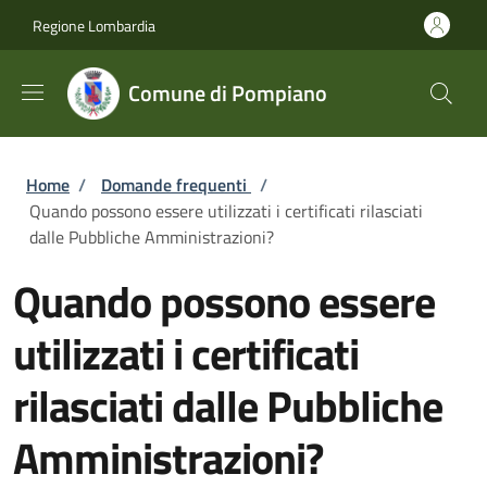
Salta al contenuto principale
Skip to footer content
Regione Lombardia
Comune di Pompiano
Briciole di pane
Home
/
Domande frequenti
/
Quando possono essere utilizzati i certificati rilasciati
dalle Pubbliche Amministrazioni?
Quando possono essere
utilizzati i certificati
rilasciati dalle Pubbliche
Amministrazioni?