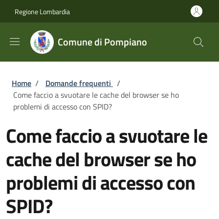
Salta al contenuto principale
Skip to footer content
Regione Lombardia
Comune di Pompiano
Briciole di pane
Home
/
Domande frequenti
/
Come faccio a svuotare le cache del browser se ho
problemi di accesso con SPID?
Come faccio a svuotare le
cache del browser se ho
problemi di accesso con
SPID?