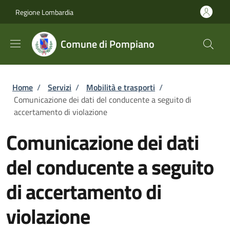
Salta al contenuto principale
Skip to footer content
Regione Lombardia
Comune di Pompiano
Briciole di pane
Home
/
Servizi
/
Mobilità e trasporti
/
Comunicazione dei dati del conducente a seguito di
accertamento di violazione
Comunicazione dei dati
del conducente a seguito
di accertamento di
violazione