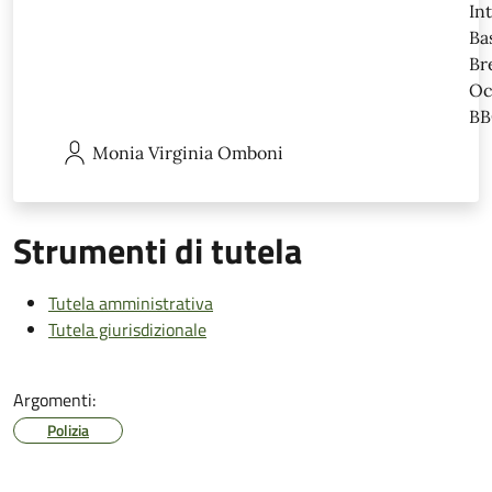
In
Ba
Br
Oc
BB
Monia Virginia
Omboni
Strumenti di tutela
Tutela amministrativa
Tutela giurisdizionale
Argomenti:
Polizia