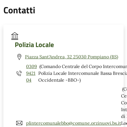
Contatti
Polizia Locale
Piazza Sant'Andrea, 32 25030 Pompiano (BS)
0309
(Comando Centrale del Corpo Intercomun
9421
Polizia Locale Intercomunale Bassa Bresci
04
Occidentale -BBO-)
(C
Ce
Co
In
di 
plintercomunalebbo@comune.orzinuovi.bs.it
Lo