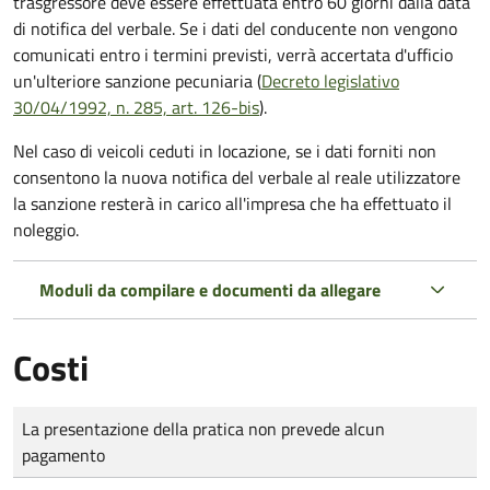
trasgressore deve essere effettuata entro 60 giorni dalla data
di notifica del verbale.
Se i dati del conducente non vengono
comunicati entro i termini previsti, verrà accertata d'ufficio
un'ulteriore sanzione pecuniaria (
Decreto legislativo
30/04/1992, n. 285, art. 126-bis
).
Nel caso di veicoli ceduti in locazione, se i dati forniti non
consentono la nuova notifica del verbale al reale utilizzatore
la sanzione resterà in carico all'impresa che ha effettuato il
noleggio.
Moduli da compilare e documenti da allegare
Costi
Tipo di pagamento
Importo
La presentazione della pratica non prevede alcun
pagamento