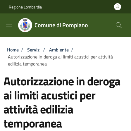
Salta al contenuto principale
Skip to footer content
Regione Lombardia
Comune di Pompiano
Briciole di pane
Home
/
Servizi
/
Ambiente
/
Autorizzazione in deroga ai limiti acustici per attività
edilizia temporanea
Autorizzazione in deroga
ai limiti acustici per
attività edilizia
temporanea