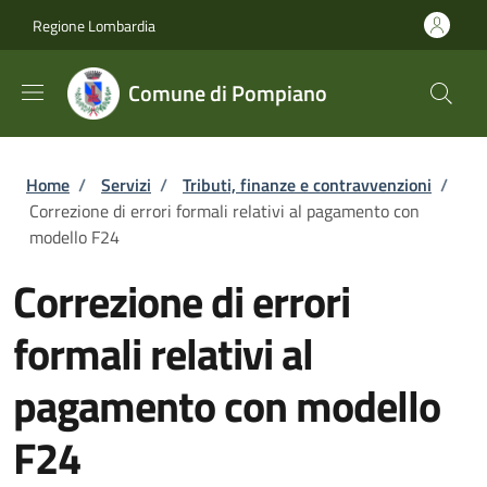
Salta al contenuto principale
Skip to footer content
Regione Lombardia
Comune di Pompiano
Briciole di pane
Home
/
Servizi
/
Tributi, finanze e contravvenzioni
/
Correzione di errori formali relativi al pagamento con
modello F24
Correzione di errori
formali relativi al
pagamento con modello
F24