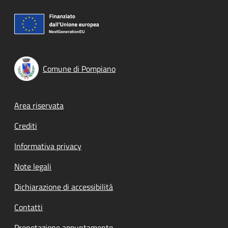
Comune di Pompiano
Footer menu
Area riservata
Crediti
Informativa privacy
Note legali
Dichiarazione di accessibilità
Contatti
Prenotazione appuntamento