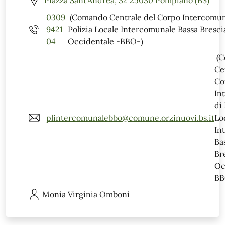
Piazza Sant'Andrea, 32 25030 Pompiano (BS)
0309
(Comando Centrale del Corpo Intercomun
9421
Polizia Locale Intercomunale Bassa Bresci
04
Occidentale -BBO-)
(C
Ce
Co
In
di 
plintercomunalebbo@comune.orzinuovi.bs.it
Lo
In
Ba
Br
Oc
BB
Monia Virginia
Omboni