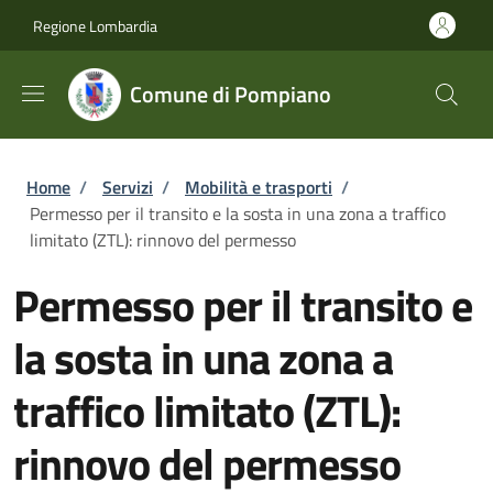
Salta al contenuto principale
Skip to footer content
Regione Lombardia
Comune di Pompiano
Briciole di pane
Home
/
Servizi
/
Mobilità e trasporti
/
Permesso per il transito e la sosta in una zona a traffico
limitato (ZTL): rinnovo del permesso
Permesso per il transito e
la sosta in una zona a
traffico limitato (ZTL):
rinnovo del permesso