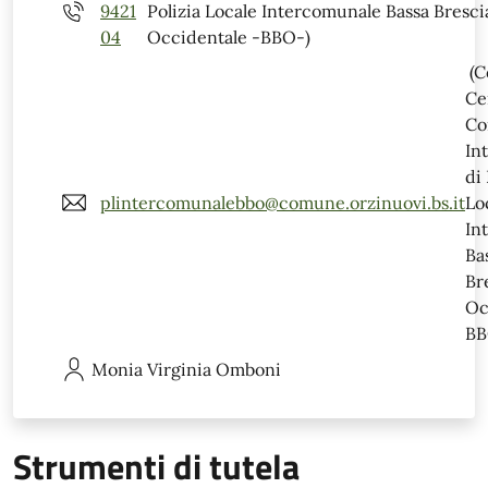
9421
Polizia Locale Intercomunale Bassa Bresci
04
Occidentale -BBO-)
(C
Ce
Co
In
di 
plintercomunalebbo@comune.orzinuovi.bs.it
Lo
In
Ba
Br
Oc
BB
Monia Virginia
Omboni
Strumenti di tutela