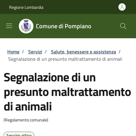
Salta al contenuto principale
Skip to footer content
Regione Lombardia
Comune di Pompiano
Briciole di pane
Home
/
Servizi
/
Salute, benessere e assistenza
/
Segnalazione di un presunto maltrattamento di animali
Segnalazione di un
presunto maltrattamento
di animali
(Regolamento comunale)
Servizio attivo