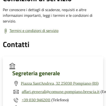
Per conoscere i dettagli di scadenze, requisiti e altre
informazioni importanti, leggi i termini e le condizioni di
servizio.
Termini e condizioni di servizio
Contatti
Segreteria generale
Piazza Sant'Andrea, 32 25030 Pompiano (BS)
affari.generali@comune.pompiano.brescia.it
(Em
+39 030 9462011
(Telefono)