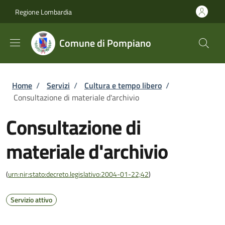
Salta al contenuto principale
Skip to footer content
Regione Lombardia
Comune di Pompiano
Briciole di pane
Home
/
Servizi
/
Cultura e tempo libero
/
Consultazione di materiale d'archivio
Consultazione di
materiale d'archivio
(
urn:nir:stato:decreto.legislativo:2004-01-22;42
)
Servizio attivo