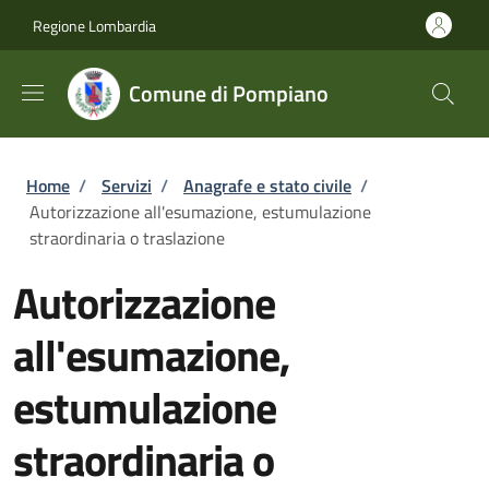
Salta al contenuto principale
Skip to footer content
Regione Lombardia
Comune di Pompiano
Briciole di pane
Home
/
Servizi
/
Anagrafe e stato civile
/
Autorizzazione all'esumazione, estumulazione
straordinaria o traslazione
Autorizzazione
all'esumazione,
estumulazione
straordinaria o