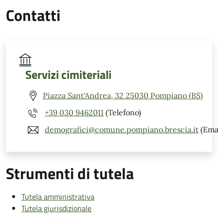
Contatti
Servizi cimiteriali
Piazza Sant'Andrea, 32 25030 Pompiano (BS)
+39 030 9462011
(Telefono)
demografici@comune.pompiano.brescia.it
(Emai
Strumenti di tutela
Tutela amministrativa
Tutela giurisdizionale