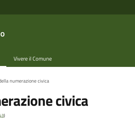
no
Vivere il Comune
 della numerazione civica
erazione civica
t43
)