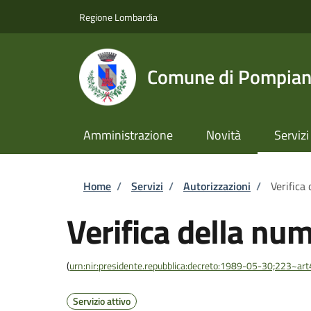
Salta al contenuto principale
Skip to footer content
Regione Lombardia
Comune di Pompia
Amministrazione
Novità
Servizi
Briciole di pane
Home
/
Servizi
/
Autorizzazioni
/
Verifica
Verifica della num
(
urn:nir:presidente.repubblica:decreto:1989-05-30;223~ar
Servizio attivo