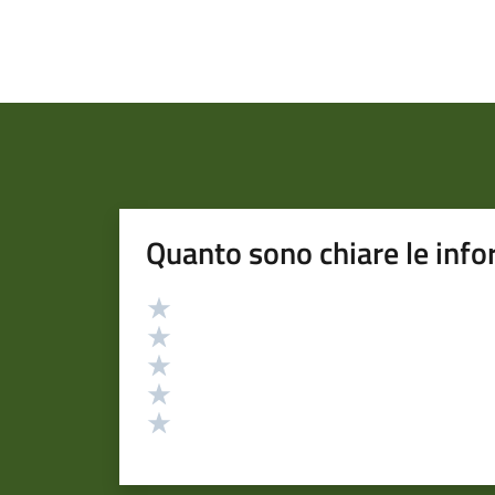
Quanto sono chiare le info
Valutazione
Valuta 5 stelle su 5
Valuta 4 stelle su 5
Valuta 3 stelle su 5
Valuta 2 stelle su 5
Valuta 1 stelle su 5