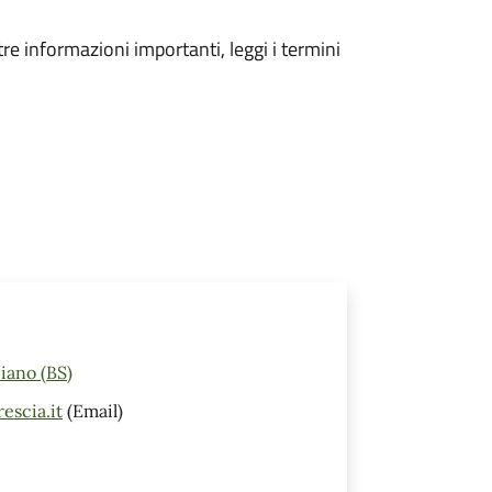
tre informazioni importanti, leggi i termini
iano (BS)
scia.it
(Email)